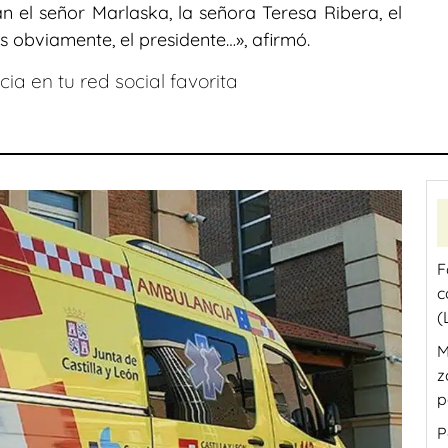
an el señor Marlaska, la señora Teresa Ribera, el
os obviamente, el presidente…», afirmó.
ia en tu red social favorita
F
c
(
M
z
p
P