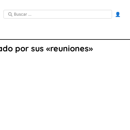
👤
ado por sus «reuniones»