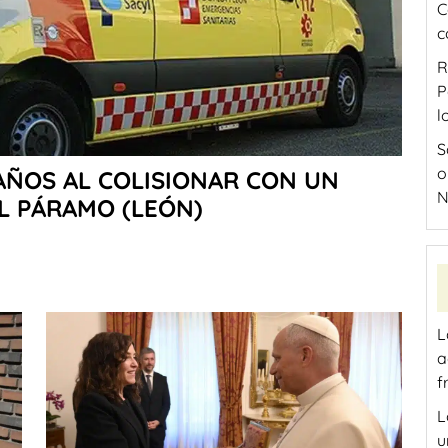
C
c
R
P
l
S
o
 AÑOS AL COLISIONAR CON UN
N
L PÁRAMO (LEÓN)
L
a
f
L
u