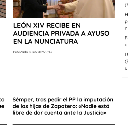
(
H
p
LEÓN XIV RECIBE EN
n
AUDIENCIA PRIVADA A AYUSO
F
EN LA NUNCIATURA
u
Publicado 8 Jun 2026 16:47
U
(
u
co
Sémper, tras pedir el PP la imputación
ue
de las hijas de Zapatero: «Nadie está
libre de dar cuenta ante la Justicia»