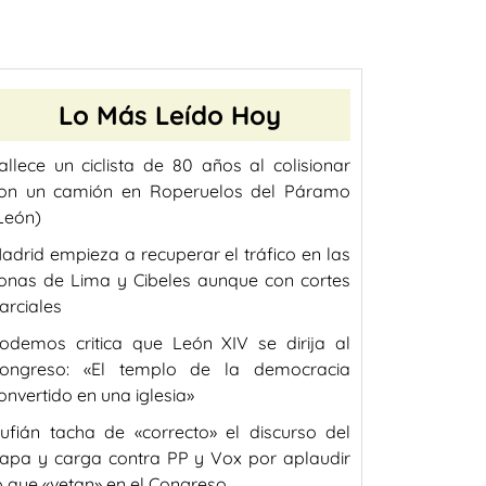
Lo Más Leído Hoy
allece un ciclista de 80 años al colisionar
on un camión en Roperuelos del Páramo
León)
adrid empieza a recuperar el tráfico en las
onas de Lima y Cibeles aunque con cortes
arciales
odemos critica que León XIV se dirija al
ongreso: «El templo de la democracia
onvertido en una iglesia»
ufián tacha de «correcto» el discurso del
apa y carga contra PP y Vox por aplaudir
o que «vetan» en el Congreso