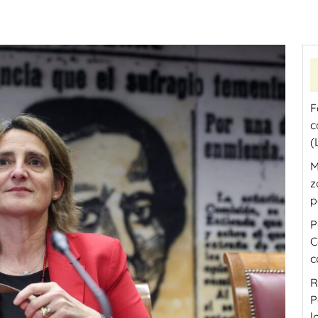
F
c
(
M
z
p
P
C
c
R
P
l