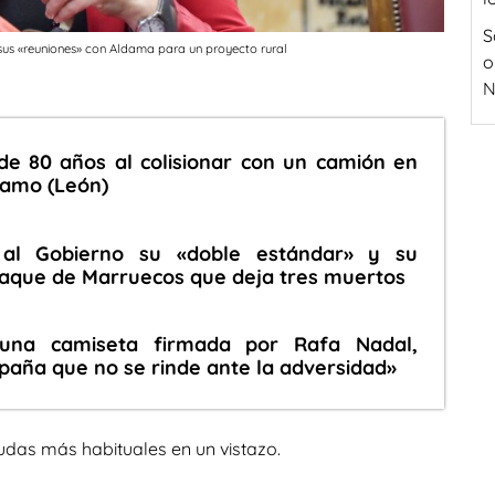
S
 sus «reuniones» con Aldama para un proyecto rural
o
N
a de 80 años al colisionar con un camión en
ramo (León)
a al Gobierno su «doble estándar» y su
 ataque de Marruecos que deja tres muertos
 una camiseta firmada por Rafa Nadal,
spaña que no se rinde ante la adversidad»
udas más habituales en un vistazo.