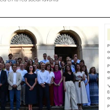
P
a
a
P
e
s
‘
E
a
P