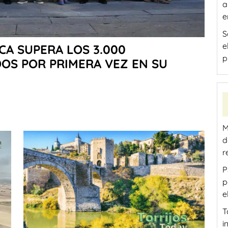
a
e
S
e
CA SUPERA LOS 3.000
p
OS POR PRIMERA VEZ EN SU
M
d
r
P
p
e
T
i