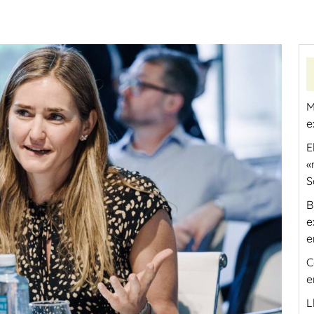
M
e
E
«
S
B
e
e
C
e
L