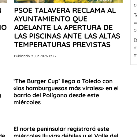
p
N
PSOE TALAVERA RECLAMA AL
T
AYUNTAMIENTO QUE
«
IO
ADELANTE LA APERTURA DE
o
LAS PISCINAS ANTE LAS ALTAS
D
TEMPERATURAS PREVISTAS
m
m
Publicado 9 Jun 2026 19:33
‘The Burger Cup’ llega a Toledo con
«las hamburguesas más virales» en el
y
barrio del Polígono desde este
miércoles
El norte peninsular registrará este
de
miércoles lluvias débiles y el Valle del