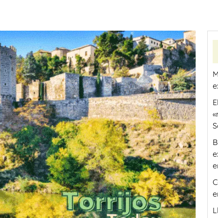
M
e
E
«
S
B
e
e
C
e
L