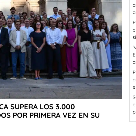
a
a
P
e
s
‘
E
a
P
a
e
S
e
CA SUPERA LOS 3.000
p
OS POR PRIMERA VEZ EN SU