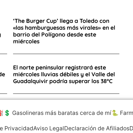
‘The Burger Cup’ llega a Toledo con
«las hamburguesas más virales» en el
y
barrio del Polígono desde este
miércoles
El norte peninsular registrará este
de
miércoles lluvias débiles y el Valle del
Guadalquivir podría superar los 38ºC
️💲 Gasolineras más baratas cerca de mí
🐍 Farm
de Privacidad
Aviso Legal
Declaración de Afiliados
D