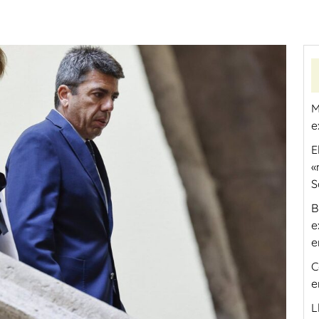
M
e
E
«
S
B
e
e
C
e
L