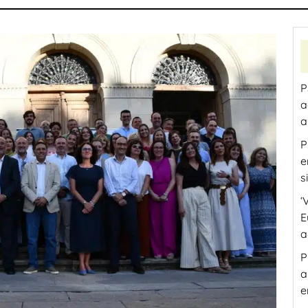
P
a
a
P
e
s
‘
E
a
P
a
e