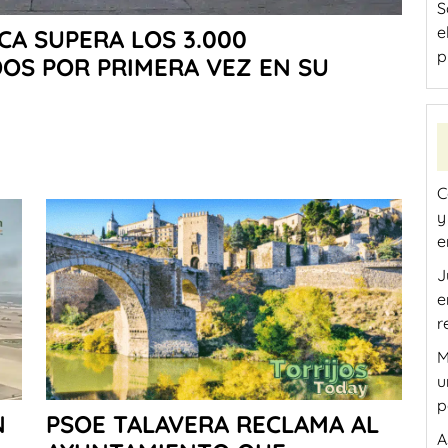
S
e
CA SUPERA LOS 3.000
p
OS POR PRIMERA VEZ EN SU
C
e
J
e
r
M
u
p
N
PSOE TALAVERA RECLAMA AL