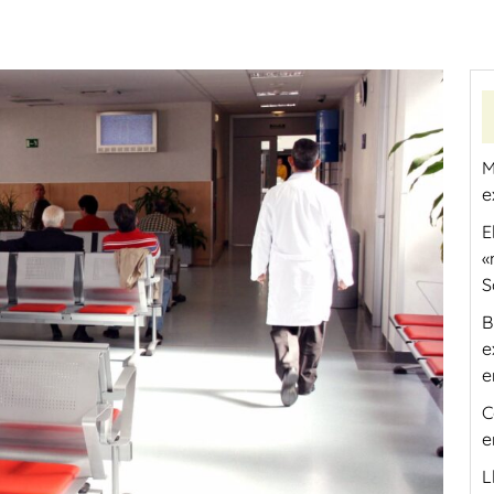
M
e
E
«
S
B
e
e
C
e
L