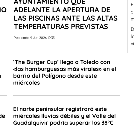
AYUNTAMIENTO QUE
E
IO
ADELANTE LA APERTURA DE
e
LAS PISCINAS ANTE LAS ALTAS
m
TEMPERATURAS PREVISTAS
D
l
Publicado 9 Jun 2026 19:33
v
‘The Burger Cup’ llega a Toledo con
«las hamburguesas más virales» en el
y
barrio del Polígono desde este
miércoles
El norte peninsular registrará este
de
miércoles lluvias débiles y el Valle del
Guadalquivir podría superar los 38ºC