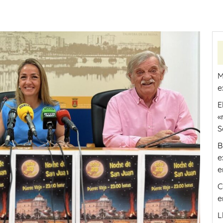
M
e
E
«
S
B
e
e
C
e
L