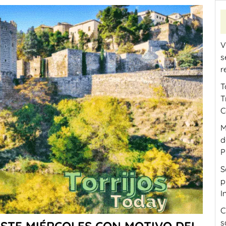
V
s
r
T
T
C
M
d
P
S
p
I
C
s