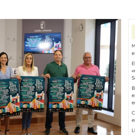
M
e
E
«
S
B
e
e
C
e
L