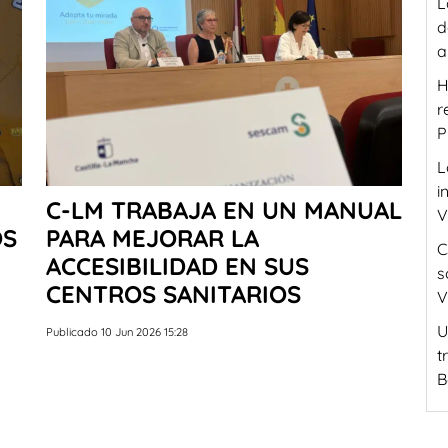
L
d
a
H
r
P
L
i
C-LM TRABAJA EN UN MANUAL
V
OS
PARA MEJORAR LA
C
ACCESIBILIDAD EN SUS
s
CENTROS SANITARIOS
V
U
Publicado 10 Jun 2026 15:28
t
B