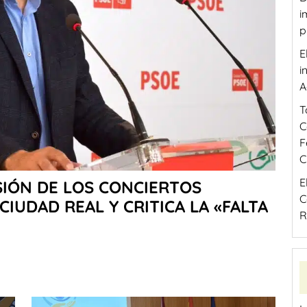
i
p
E
i
A
T
C
F
C
E
NSIÓN DE LOS CONCIERTOS
C
CIUDAD REAL Y CRITICA LA «FALTA
R