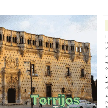
L
c
P
M
«
c
L
«
d
A
p
P