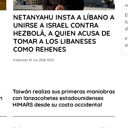
n
E
NETANYAHU INSTA A LÍBANO A
l
UNIRSE A ISRAEL CONTRA
d
HEZBOLÁ, A QUIEN ACUSA DE
I
TOMAR A LOS LIBANESES
i
COMO REHENES
Publicado 10 Jun 2026 19:53
r
Taiwán realiza sus primeras maniobras
n
con lanzacohetes estadounidenses
HIMARS desde su costa occidental