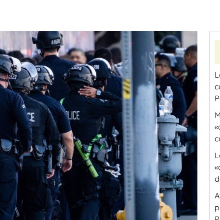
L
c
P
M
«
c
L
«
d
A
p
P