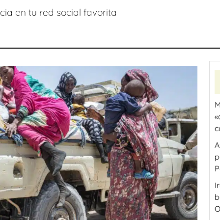
ia en tu red social favorita
M
«
c
A
p
P
I
b
O