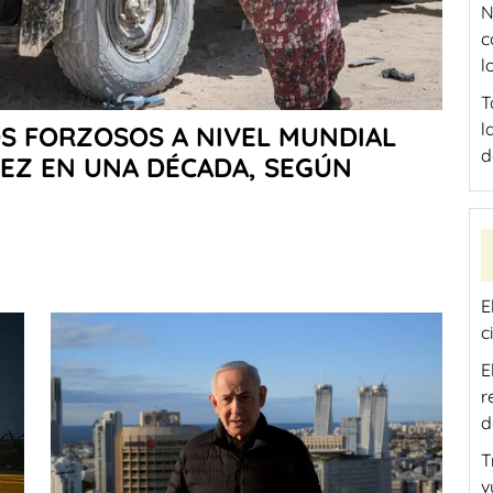
N
c
l
T
l
S FORZOSOS A NIVEL MUNDIAL
d
VEZ EN UNA DÉCADA, SEGÚN
E
c
E
r
d
T
v