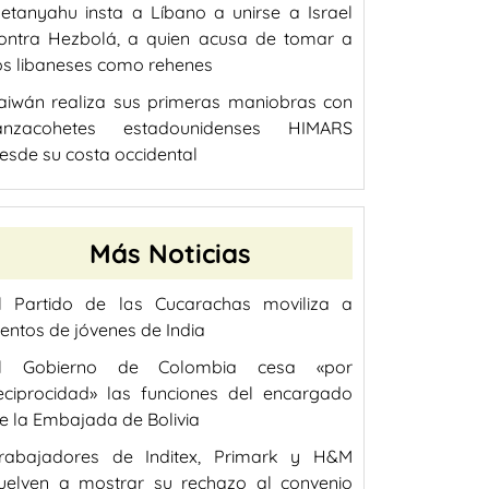
etanyahu insta a Líbano a unirse a Israel
ontra Hezbolá, a quien acusa de tomar a
os libaneses como rehenes
aiwán realiza sus primeras maniobras con
anzacohetes estadounidenses HIMARS
esde su costa occidental
Más Noticias
l Partido de las Cucarachas moviliza a
ientos de jóvenes de India
l Gobierno de Colombia cesa «por
eciprocidad» las funciones del encargado
e la Embajada de Bolivia
rabajadores de Inditex, Primark y H&M
uelven a mostrar su rechazo al convenio