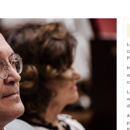
L
c
P
M
«
c
L
«
d
A
p
P