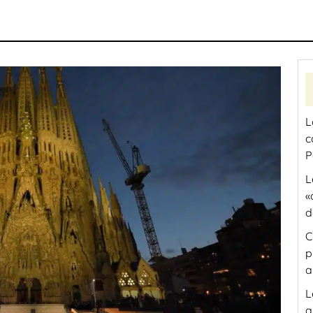
L
c
P
L
«
d
C
p
a
L
a