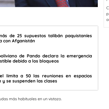
C
p
a
ás de 25 supuestos talibán paquistaníes
ra con Afganistán
oliviano de Pando declara la emergencia
stible debido a los bloqueos
ael limita a 50 las reuniones en espacios
e y se suspenden las clases
udas más habituales en un vistazo.