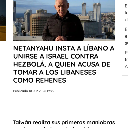
E
l
d
E
e
s
NETANYAHU INSTA A LÍBANO A
P
UNIRSE A ISRAEL CONTRA
t
HEZBOLÁ, A QUIEN ACUSA DE
A
TOMAR A LOS LIBANESES
COMO REHENES
Publicado 10 Jun 2026 19:53
r
Taiwán realiza sus primeras maniobras