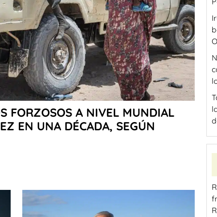
P
I
b
O
N
c
l
T
l
S FORZOSOS A NIVEL MUNDIAL
d
VEZ EN UNA DÉCADA, SEGÚN
R
f
R