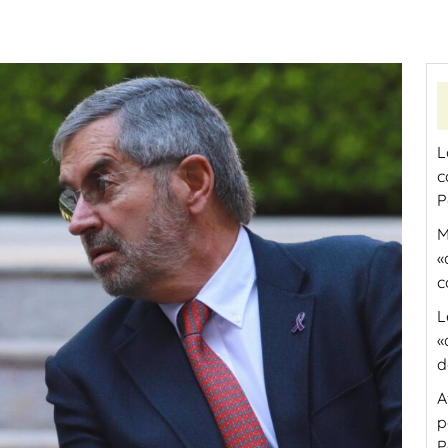
L
c
P
M
«
c
L
«
d
A
p
P