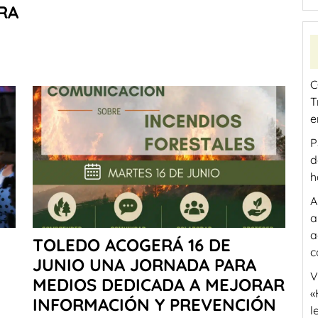
RA
C
T
e
P
d
h
A
a
a
TOLEDO ACOGERÁ 16 DE
c
JUNIO UNA JORNADA PARA
V
MEDIOS DEDICADA A MEJORAR
«
INFORMACIÓN Y PREVENCIÓN
l