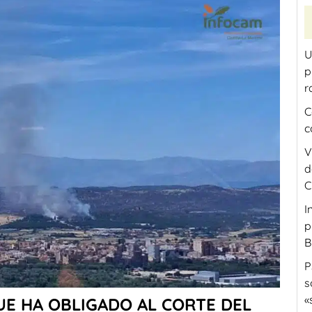
U
p
r
C
c
V
d
C
I
p
B
P
s
«
UE HA OBLIGADO AL CORTE DEL