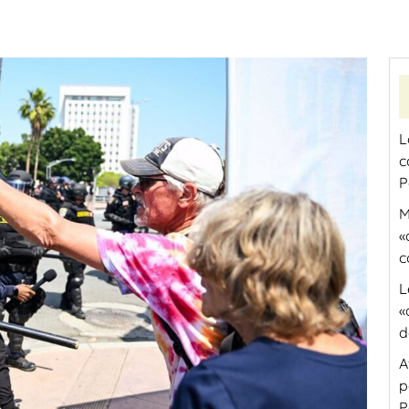
L
c
P
M
«
c
L
«
d
A
p
P