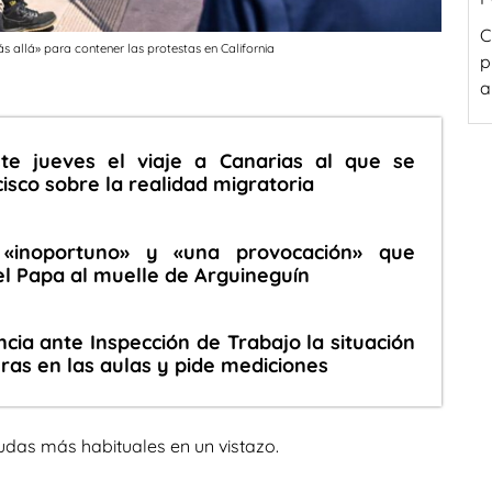
C
s allá» para contener las protestas en California
p
a
ste jueves el viaje a Canarias al que se
sco sobre la realidad migratoria
a «inoportuno» y «una provocación» que
l Papa al muelle de Arguineguín
ia ante Inspección de Trabajo la situación
ras en las aulas y pide mediciones
udas más habituales en un vistazo.