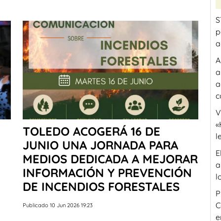
S
p
a
A
a
a
c
V
«
TOLEDO ACOGERÁ 16 DE
l
JUNIO UNA JORNADA PARA
E
MEDIOS DEDICADA A MEJORAR
a
INFORMACIÓN Y PREVENCIÓN
l
DE INCENDIOS FORESTALES
P
C
Publicado 10 Jun 2026 19:23
e