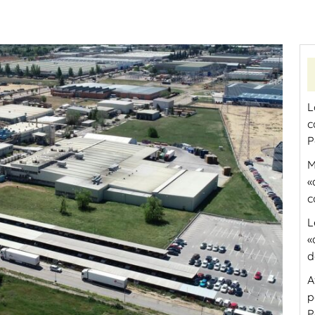
L
c
P
M
«
c
L
«
d
A
p
P