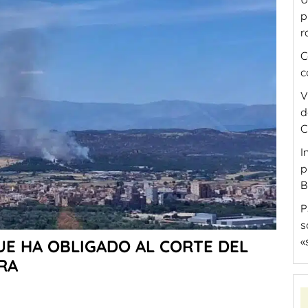
p
r
C
c
V
d
C
I
p
B
P
s
«
UE HA OBLIGADO AL CORTE DEL
RA