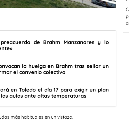
C
p
a
 preacuerdo de Brahm Manzanares y lo
iente»
onvocan la huelga en Brahm tras sellar un
rmar el convenio colectivo
ará en Toledo el día 17 para exigir un plan
n las aulas ante altas temperaturas
udas más habituales en un vistazo.