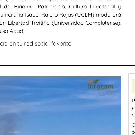
l del Binomio Patrimonio, Cultura Inmaterial y
 numeraria Isabel Ralero Rojas (UCLM) moderará
n Libertad Troitiño (Universidad Complutense),
uisa Abad.
ia en tu red social favorita
U
p
r
C
c