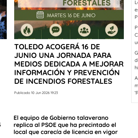
L
e
P
P
C
u
TOLEDO ACOGERÁ 16 DE
G
JUNIO UNA JORNADA PARA
d
MEDIOS DEDICADA A MEJORAR
h
INFORMACIÓN Y PREVENCIÓN
A
DE INCENDIOS FORESTALES
m
‘
Publicado 10 Jun 2026 19:23
El equipo de Gobierno talaverano
5
replica al PSOE que ha precintado el
local que carecía de licencia en vigor