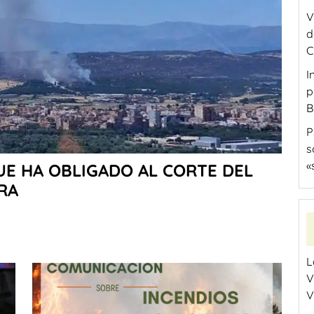
V
d
C
I
p
B
P
s
«
UE HA OBLIGADO AL CORTE DEL
RA
L
V
V