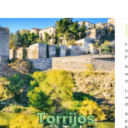
L
c
P
M
«
c
L
«
d
A
p
P