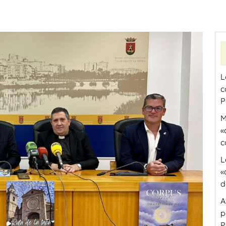
L
c
P
M
«
c
L
«
d
A
p
P