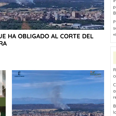
I
p
B
P
s
«
UE HA OBLIGADO AL CORTE DEL
RA
R
c
C
a
r
B
l