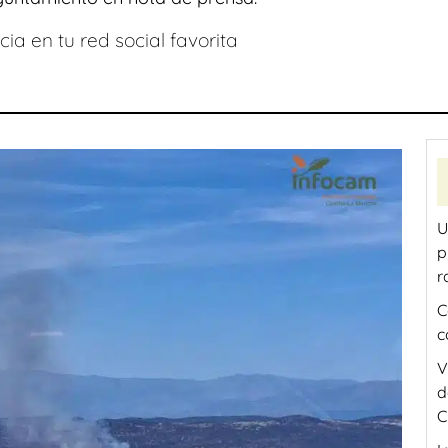
ia en tu red social favorita
U
p
r
C
c
V
d
C