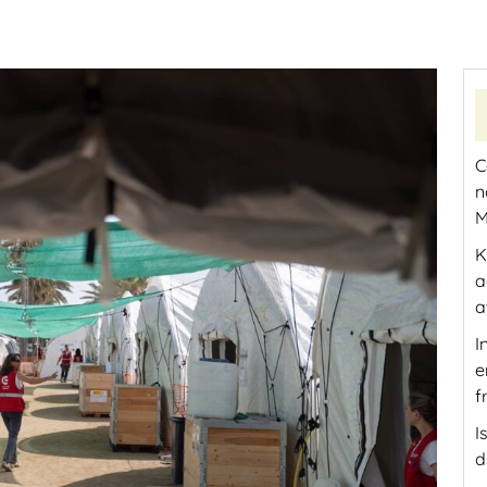
C
n
M
K
a
a
I
e
f
I
d