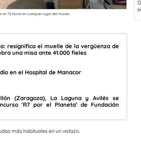
D
M
r en 72 horas en cualquier lugar del mundo
a: resignifica el muelle de la vergüenza de
ebra una misa ante 41.000 fieles
dio en el Hospital de Manacor
llón (Zaragoza), La Laguna y Avilés se
ncurso ‘R7 por el Planeta’ de Fundación
udas más habituales en un vistazo.