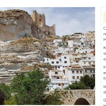
C
n
M
K
a
a
I
e
f
I
d
D
M