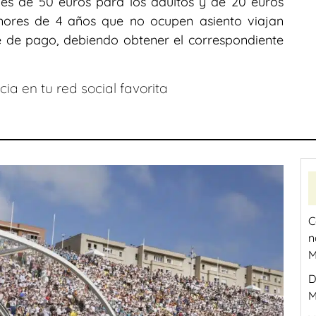
e es de 50 euros para los adultos y de 20 euros
nores de 4 años que no ocupen asiento viajan
e de pago, debiendo obtener el correspondiente
ia en tu red social favorita
C
n
M
D
M