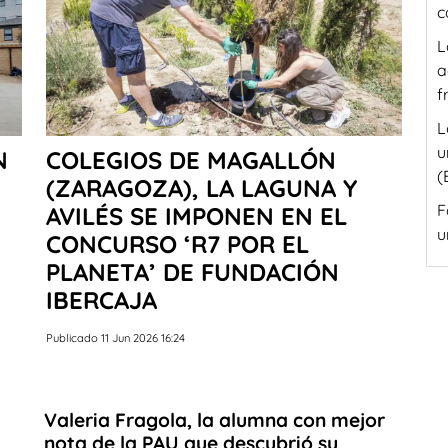
c
L
a
f
L
u
N
COLEGIOS DE MAGALLÓN
(
(ZARAGOZA), LA LAGUNA Y
F
AVILÉS SE IMPONEN EN EL
u
CONCURSO ‘R7 POR EL
PLANETA’ DE FUNDACIÓN
IBERCAJA
Publicado 11 Jun 2026 16:24
Valeria Fragola, la alumna con mejor
nota de la PAU que descubrió su