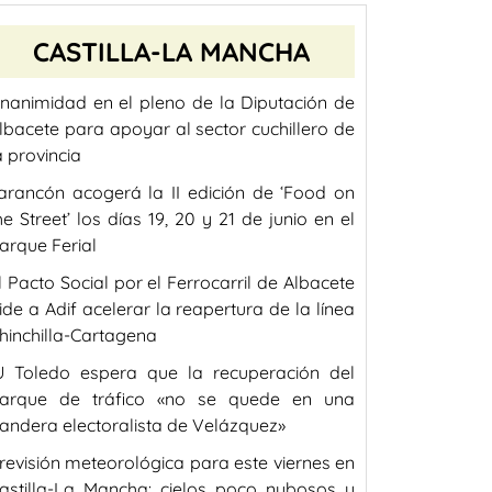
CASTILLA-LA MANCHA
nanimidad en el pleno de la Diputación de
lbacete para apoyar al sector cuchillero de
a provincia
arancón acogerá la II edición de ‘Food on
he Street’ los días 19, 20 y 21 de junio en el
arque Ferial
l Pacto Social por el Ferrocarril de Albacete
ide a Adif acelerar la reapertura de la línea
hinchilla-Cartagena
U Toledo espera que la recuperación del
arque de tráfico «no se quede en una
andera electoralista de Velázquez»
revisión meteorológica para este viernes en
astilla-La Mancha: cielos poco nubosos y