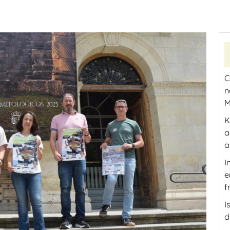
C
n
M
K
a
a
I
e
f
I
d