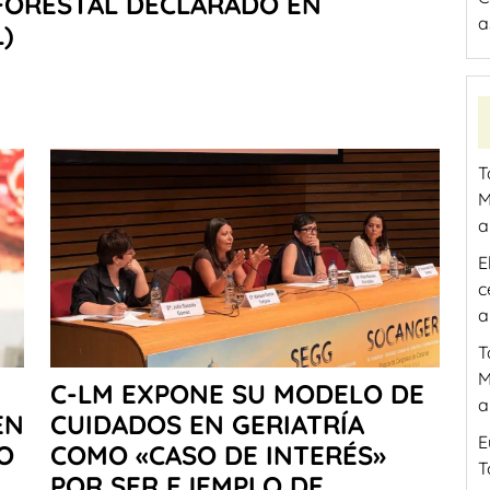
FORESTAL DECLARADO EN
a
)
T
M
a
E
c
a
T
M
C-LM EXPONE SU MODELO DE
a
EN
CUIDADOS EN GERIATRÍA
E
O
COMO «CASO DE INTERÉS»
T
POR SER EJEMPLO DE