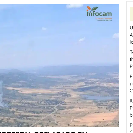
U
A
l
T
t
P
E
p
C
I
P
b
P
C