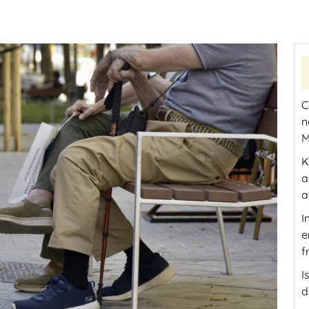
C
n
M
K
a
a
I
e
f
I
d