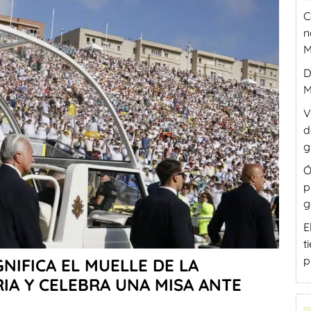
C
n
M
D
M
V
d
g
Ó
p
g
E
t
p
GNIFICA EL MUELLE DE LA
IA Y CELEBRA UNA MISA ANTE