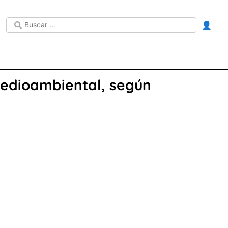
👤
medioambiental, según