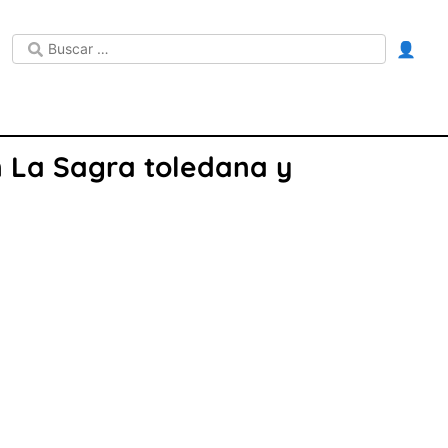
👤
n La Sagra toledana y