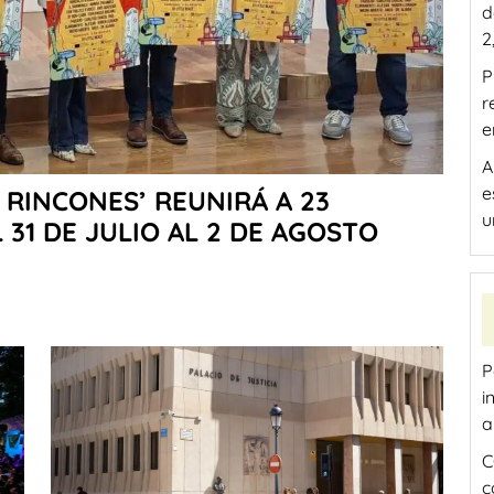
d
2
P
r
e
A
e
S RINCONES’ REUNIRÁ A 23
u
 31 DE JULIO AL 2 DE AGOSTO
P
i
a
C
c