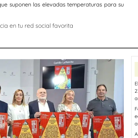
ue suponen las elevadas temperaturas para su
ia en tu red social favorita
E
2
a
F
e
a
A