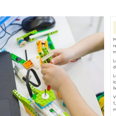
M
r
m
L
d
L
I
l
V
1
m