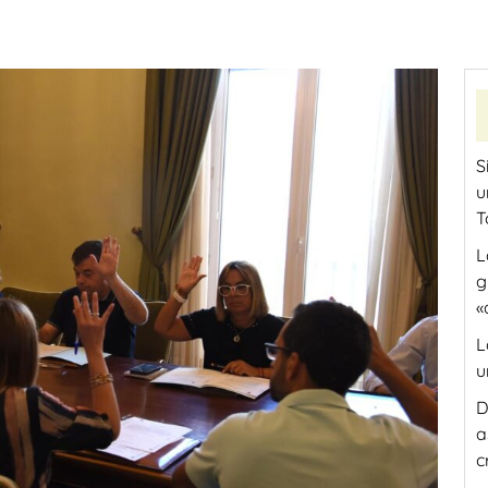
S
u
T
L
g
«
L
u
D
a
c