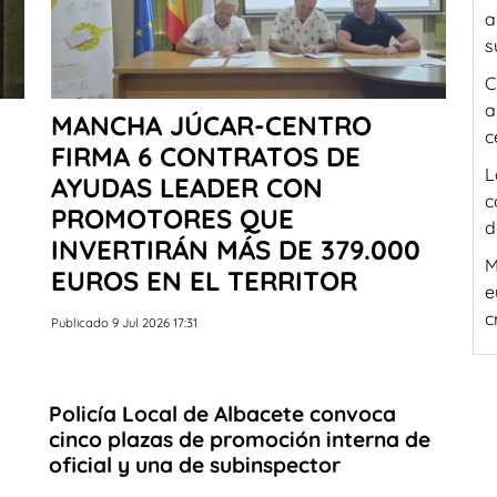
a
s
C
a
MANCHA JÚCAR-CENTRO
c
FIRMA 6 CONTRATOS DE
L
AYUDAS LEADER CON
c
PROMOTORES QUE
d
INVERTIRÁN MÁS DE 379.000
M
EUROS EN EL TERRITOR
e
c
Publicado 9 Jul 2026 17:31
Policía Local de Albacete convoca
cinco plazas de promoción interna de
oficial y una de subinspector