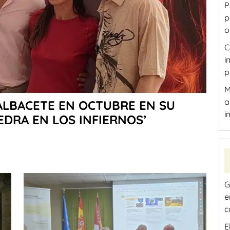
P
p
o
C
i
p
M
a
ALBACETE EN OCTUBRE EN SU
i
EDRA EN LOS INFIERNOS’
G
e
c
E