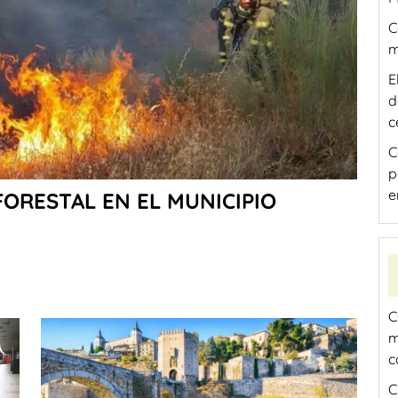
C
m
E
d
c
C
p
e
ORESTAL EN EL MUNICIPIO
C
m
c
C