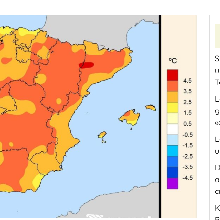
S
u
T
L
g
«
L
u
D
a
c
K
B