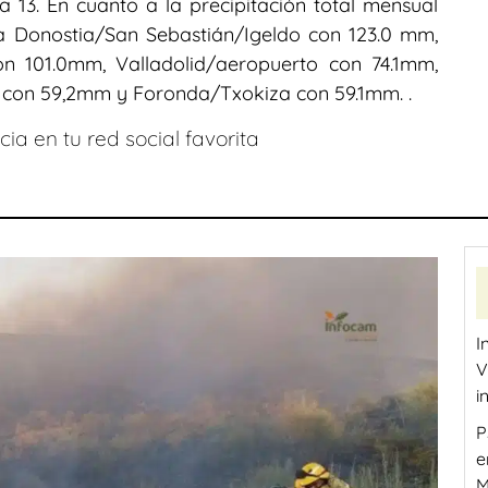
 13. En cuanto a la precipitación total mensual
aca Donostia/San Sebastián/Igeldo con 123.0 mm,
n 101.0mm, Valladolid/aeropuerto con 74.1mm,
con 59,2mm y Foronda/Txokiza con 59.1mm. .
ia en tu red social favorita
I
V
i
P
e
M