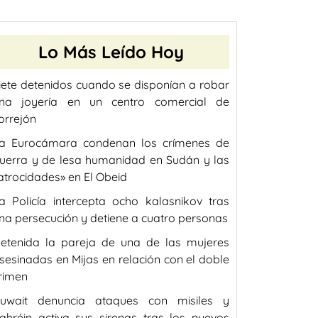
Lo Más Leído Hoy
iete detenidos cuando se disponían a robar
na joyería en un centro comercial de
orrejón
a Eurocámara condenan los crímenes de
uerra y de lesa humanidad en Sudán y las
atrocidades» en El Obeid
a Policía intercepta ocho kalasnikov tras
na persecución y detiene a cuatro personas
etenida la pareja de una de las mujeres
sesinadas en Mijas en relación con el doble
rimen
uwait denuncia ataques con misiles y
ahréin activa sus sirenas tras los nuevos