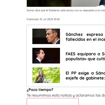
Sumar dice que el Gobierno sale airoso con su respuesta a la crisi
Publicado 10 Jul 2025 10:50
Sánchez expresa 
fallecidos en el in
FAES equipara a S
populista» que cult
El PP exige a Sán
exjefe de gabinete:
¿Poco tiempo?
Te resumimos esta noticia y aclaramos las d