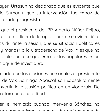
 ayer, Urtasun ha declarado que es evidente que
acio Sumar y que su intervención fue capaz de
ctorado progresista.
 que el presidente del PP, Alberto Núñez Feijóo,
r como líder de la oposición» y se evidenció, a
s durante la sesión, que su situación política es
 y manos» a la ultraderecha de Vox. Y es que ha
sible socio de gobierno de los populares es un
bloque de investidura.
ciado que las alusiones personales al presidente
r de Vox, Santiago Abascal, son «absolutamente
nvertir la discusión política en un «lodazal». De
rata» con esta actitud.
en el hemiciclo cuando intervenía Sánchez, ha
parlamentarismo» y que el líder de Vox pone de