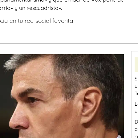
rio» y un «escuadrista».
ia en tu red social favorita
S
u
T
L
u
D
a
c