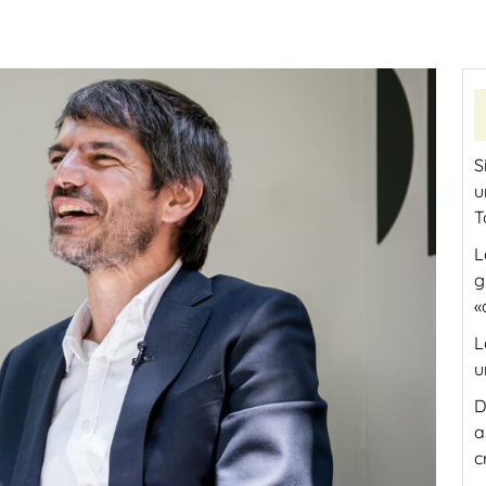
S
u
T
L
g
«
L
u
D
a
c