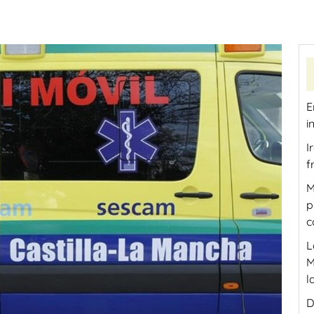
E
i
I
f
M
p
c
L
M
l
D