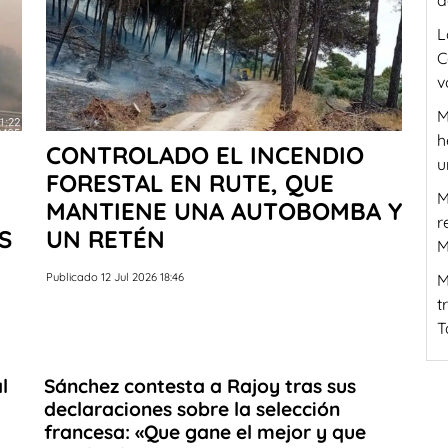
d
L
C
v
M
h
CONTROLADO EL INCENDIO
u
FORESTAL EN RUTE, QUE
M
MANTIENE UNA AUTOBOMBA Y
r
S
UN RETÉN
M
Publicado 12 Jul 2026 18:46
M
t
T
l
Sánchez contesta a Rajoy tras sus
declaraciones sobre la selección
francesa: «Que gane el mejor y que