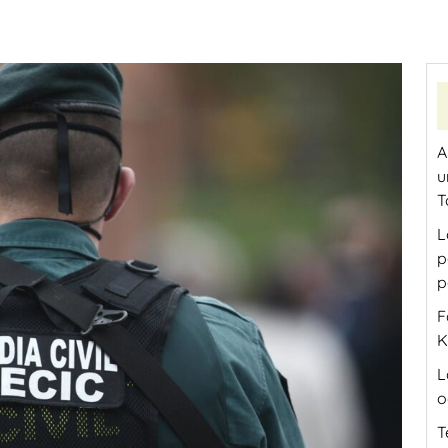
A
u
T
L
p
p
F
K
L
o
T