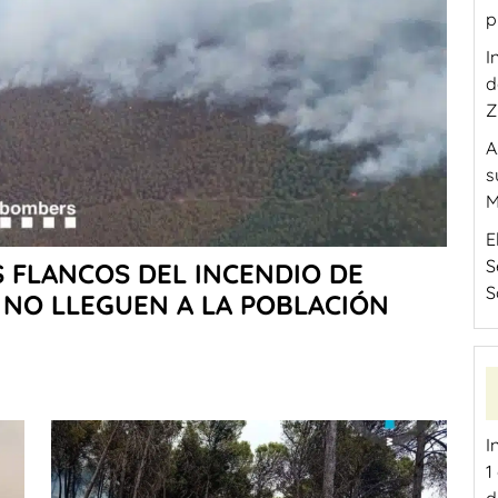
p
I
d
Z
A
s
M
E
S
 FLANCOS DEL INCENDIO DE
S
 NO LLEGUEN A LA POBLACIÓN
I
1