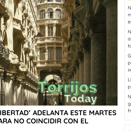
N
m
e
N
a
t
G
p
s
L
p
N
g
f
LIBERTAD’ ADELANTA ESTE MARTES
ARA NO COINCIDIR CON EL