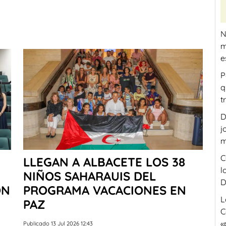
N
m
e
P
q
t
D
j
m
C
LLEGAN A ALBACETE LOS 38
l
NIÑOS SAHARAUIS DEL
D
ÓN
PROGRAMA VACACIONES EN
L
PAZ
C
«
Publicado 13 Jul 2026 12:43