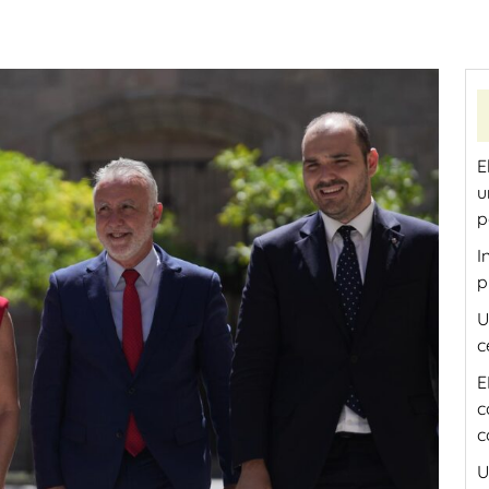
E
u
p
I
p
U
c
E
c
c
U