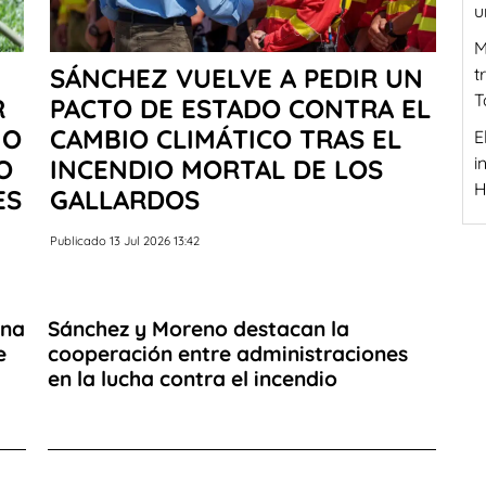
u
M
SÁNCHEZ VUELVE A PEDIR UN
t
T
R
PACTO DE ESTADO CONTRA EL
 O
CAMBIO CLIMÁTICO TRAS EL
E
i
O
INCENDIO MORTAL DE LOS
H
ES
GALLARDOS
Publicado 13 Jul 2026 13:42
ana
Sánchez y Moreno destacan la
e
cooperación entre administraciones
en la lucha contra el incendio