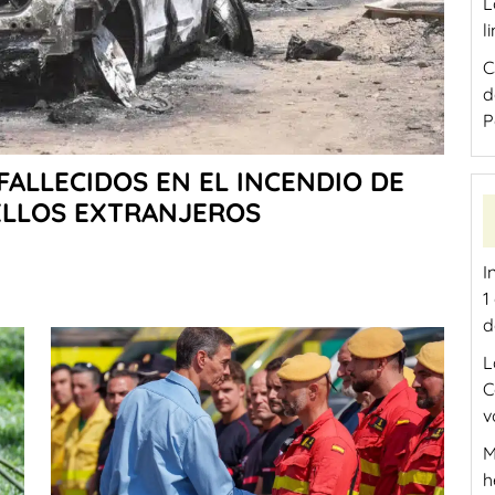
L
l
C
d
P
 FALLECIDOS EN EL INCENDIO DE
ELLOS EXTRANJEROS
I
1
d
L
C
v
M
h