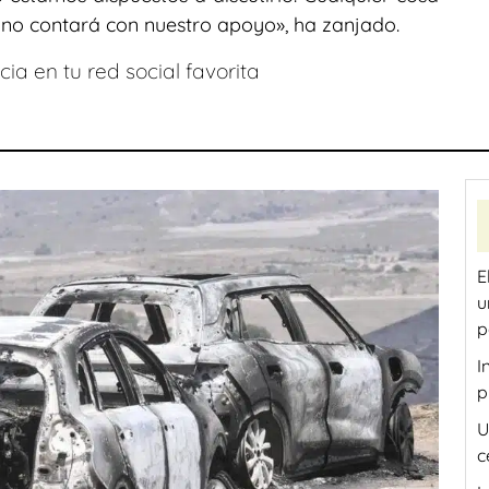
al no contará con nuestro apoyo», ha zanjado.
ia en tu red social favorita
E
u
p
I
p
U
c