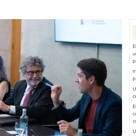
E
u
p
I
p
U
c
E
c
c
U